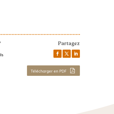
Partagez
7
ls
Télécharger en PDF