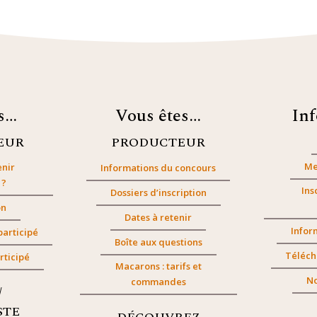
es…
Vous êtes…
In
EUR
PRODUCTEUR
Me
nir
Informations du concours
 ?
Ins
Dossiers d’inscription
on
Dates à retenir
Infor
participé
Boîte aux questions
Téléch
rticipé
Macarons : tarifs et
No
commandes
/
STE