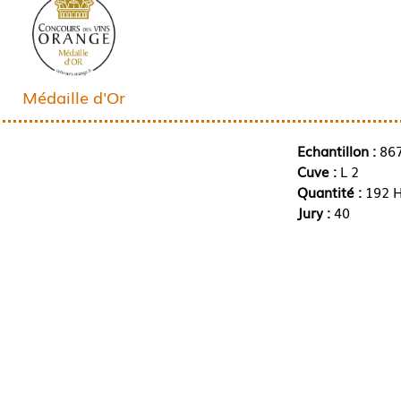
Médaille d'Or
Echantillon :
86
Cuve :
L 2
Quantité :
192 H
Jury :
40