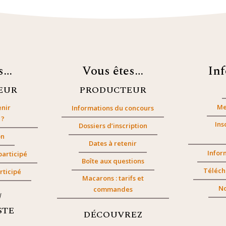
es…
Vous êtes…
In
EUR
PRODUCTEUR
Me
nir
Informations du concours
 ?
Ins
Dossiers d’inscription
on
Dates à retenir
Infor
participé
Boîte aux questions
Téléch
rticipé
Macarons : tarifs et
No
commandes
/
STE
DÉCOUVREZ