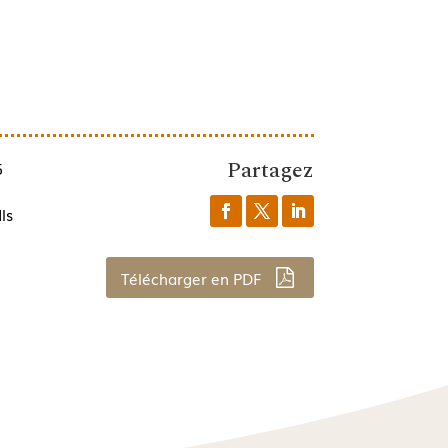
Partagez
5
ls
Télécharger en PDF