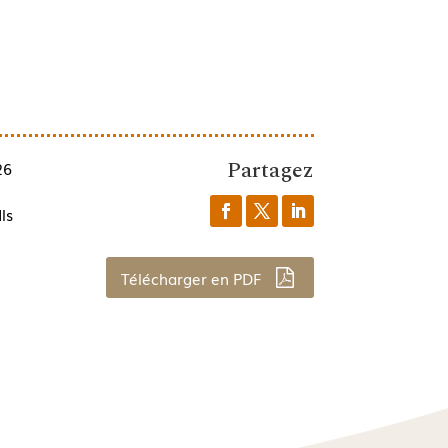
Partagez
26
ls
Télécharger en PDF