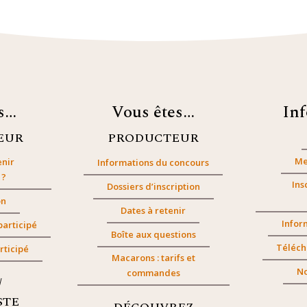
es…
Vous êtes…
In
EUR
PRODUCTEUR
Me
nir
Informations du concours
 ?
Ins
Dossiers d’inscription
on
Dates à retenir
Infor
participé
Boîte aux questions
Téléch
rticipé
Macarons : tarifs et
No
commandes
/
STE