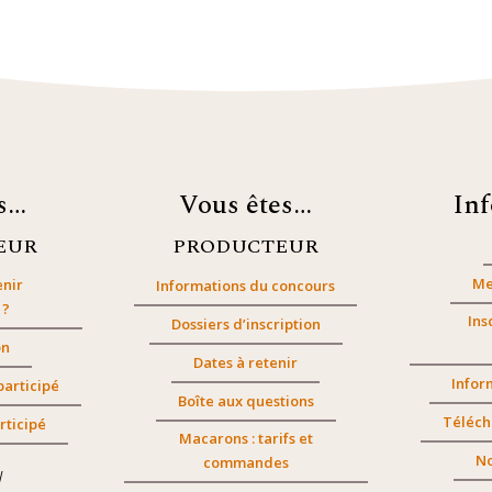
es…
Vous êtes…
In
EUR
PRODUCTEUR
Me
nir
Informations du concours
 ?
Ins
Dossiers d’inscription
on
Dates à retenir
Infor
participé
Boîte aux questions
Téléch
rticipé
Macarons : tarifs et
No
commandes
/