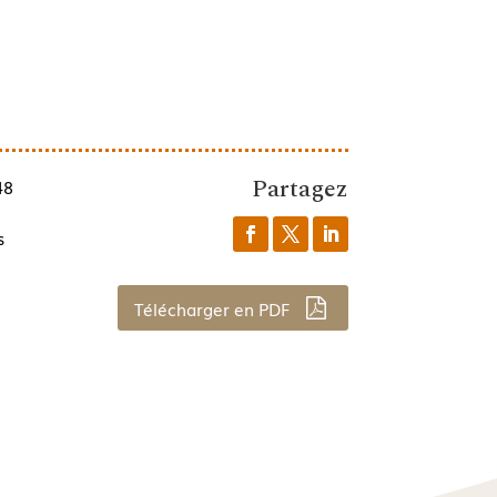
Partagez
48
s
Télécharger en PDF