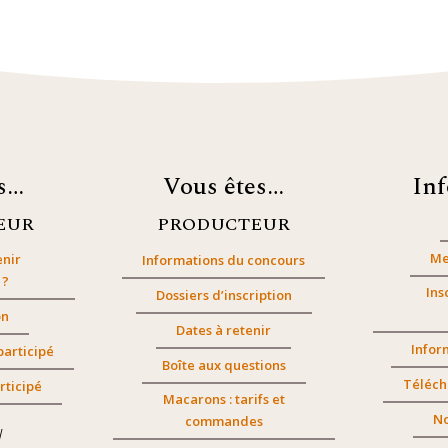
es…
Vous êtes…
In
EUR
PRODUCTEUR
Me
nir
Informations du concours
 ?
Ins
Dossiers d’inscription
on
Dates à retenir
Infor
participé
Boîte aux questions
Téléch
rticipé
Macarons : tarifs et
No
commandes
/