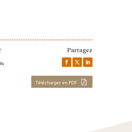
Partagez
2
ls
Télécharger en PDF