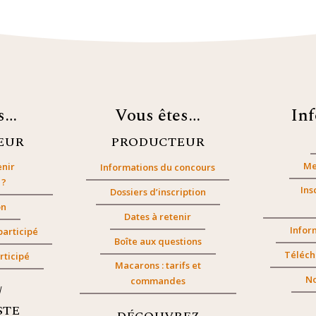
es…
Vous êtes…
In
EUR
PRODUCTEUR
Me
nir
Informations du concours
 ?
Ins
Dossiers d’inscription
on
Dates à retenir
Infor
participé
Boîte aux questions
Téléch
rticipé
Macarons : tarifs et
No
commandes
/
STE