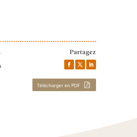
Partagez
1
s
Télécharger en PDF