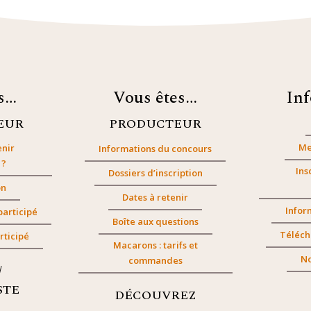
es…
Vous êtes…
In
EUR
PRODUCTEUR
Me
nir
Informations du concours
 ?
Ins
Dossiers d’inscription
on
Dates à retenir
Infor
participé
Boîte aux questions
Téléch
rticipé
Macarons : tarifs et
No
commandes
/
STE
DÉCOUVREZ