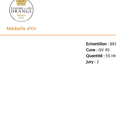
Médaille d'Or
Echantillon :
88
Cuve :
GV 45
Quantité :
55 Hl
Jury :
2