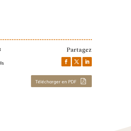
Partagez
8
ls
Télécharger en PDF