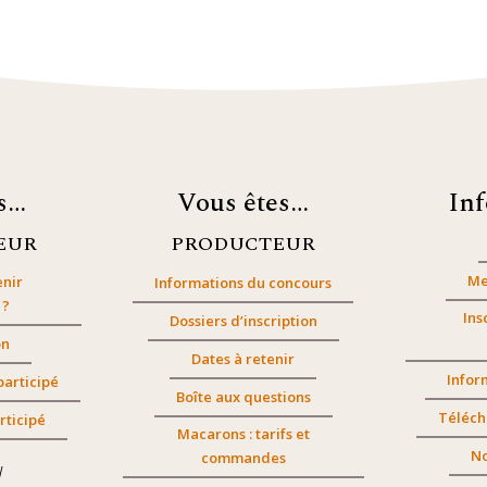
es…
Vous êtes…
In
EUR
PRODUCTEUR
Me
nir
Informations du concours
 ?
Ins
Dossiers d’inscription
on
Dates à retenir
Infor
participé
Boîte aux questions
Téléch
rticipé
Macarons : tarifs et
No
commandes
/