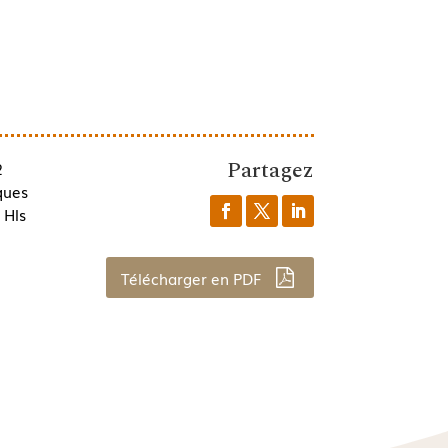
Partagez
2
ques
 Hls
Télécharger en PDF