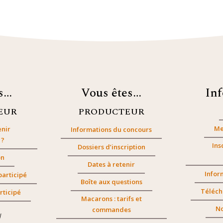
es…
Vous êtes…
In
EUR
PRODUCTEUR
Me
nir
Informations du concours
 ?
Ins
Dossiers d’inscription
on
Dates à retenir
Infor
participé
Boîte aux questions
Téléch
rticipé
Macarons : tarifs et
No
commandes
/