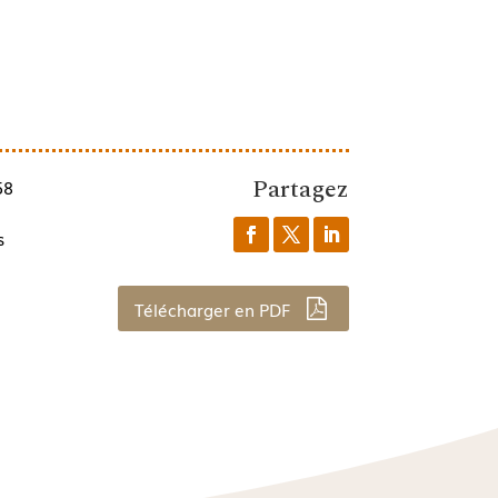
Partagez
58
s
Télécharger en PDF