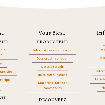
es…
Vous êtes…
In
EUR
PRODUCTEUR
Me
nir
Informations du concours
 ?
Ins
Dossiers d’inscription
on
Dates à retenir
Infor
participé
Boîte aux questions
Téléch
rticipé
Macarons : tarifs et
No
commandes
/
STE
DÉCOUVREZ