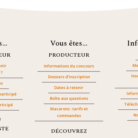
es…
Vous êtes…
In
EUR
PRODUCTEUR
Me
nir
Informations du concours
 ?
Ins
Dossiers d’inscription
on
Dates à retenir
Infor
participé
Boîte aux questions
Téléch
rticipé
Macarons : tarifs et
No
commandes
/
STE
DÉCOUVREZ