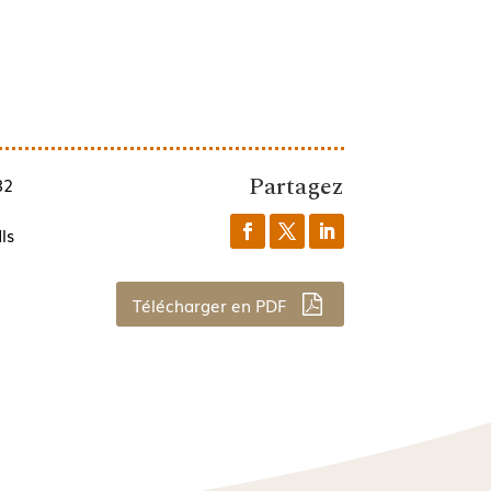
Partagez
82
ls
Télécharger en PDF