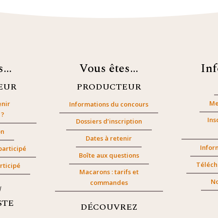
es…
Vous êtes…
In
EUR
PRODUCTEUR
Me
nir
Informations du concours
 ?
Ins
Dossiers d’inscription
on
Dates à retenir
Infor
participé
Boîte aux questions
Téléch
rticipé
Macarons : tarifs et
No
commandes
/
STE
DÉCOUVREZ