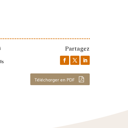
Partagez
4
ls
Télécharger en PDF