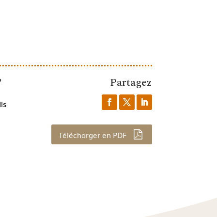
Partagez
7
ls
Télécharger en PDF