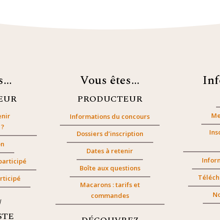
es…
Vous êtes…
In
EUR
PRODUCTEUR
Me
nir
Informations du concours
 ?
Ins
Dossiers d’inscription
on
Dates à retenir
Infor
participé
Boîte aux questions
Téléch
rticipé
Macarons : tarifs et
No
commandes
/
STE