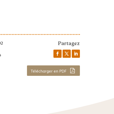
Partagez
02
s
Télécharger en PDF