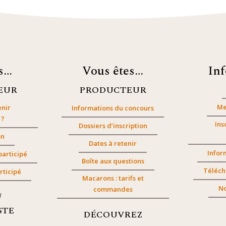
es…
Vous êtes…
In
EUR
PRODUCTEUR
Me
nir
Informations du concours
 ?
Ins
Dossiers d’inscription
on
Dates à retenir
Infor
participé
Boîte aux questions
Téléch
rticipé
Macarons : tarifs et
No
commandes
/
STE
DÉCOUVREZ