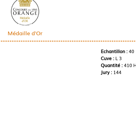
Médaille d'Or
Echantillon :
40
Cuve :
L 3
Quantité :
410 H
Jury :
144