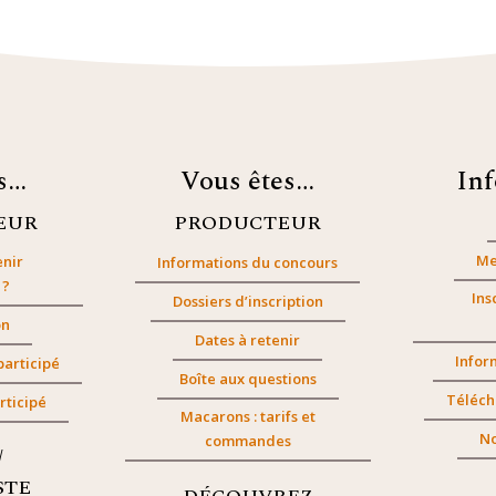
es…
Vous êtes…
In
EUR
PRODUCTEUR
Me
nir
Informations du concours
 ?
Ins
Dossiers d’inscription
on
Dates à retenir
Infor
participé
Boîte aux questions
Téléch
rticipé
Macarons : tarifs et
No
commandes
/
STE