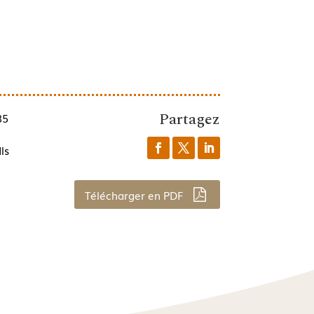
Partagez
85
ls
Télécharger en PDF