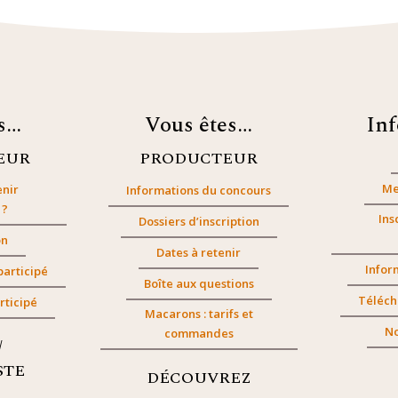
es…
Vous êtes…
In
EUR
PRODUCTEUR
Me
nir
Informations du concours
 ?
Ins
Dossiers d’inscription
on
Dates à retenir
Infor
participé
Boîte aux questions
Téléch
rticipé
Macarons : tarifs et
No
commandes
/
STE
DÉCOUVREZ