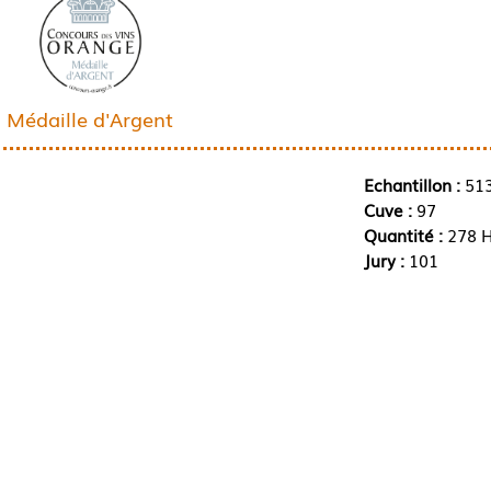
Médaille d'Argent
Echantillon :
51
Cuve :
97
Quantité :
278 H
Jury :
101
1