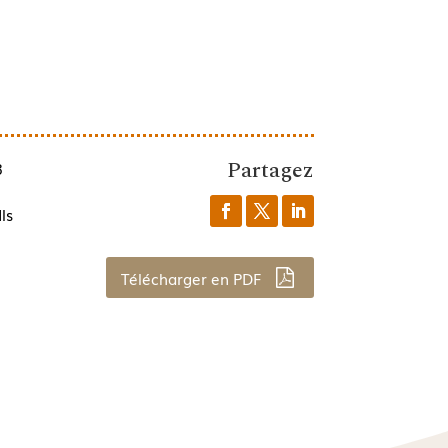
Partagez
3
ls
Télécharger en PDF