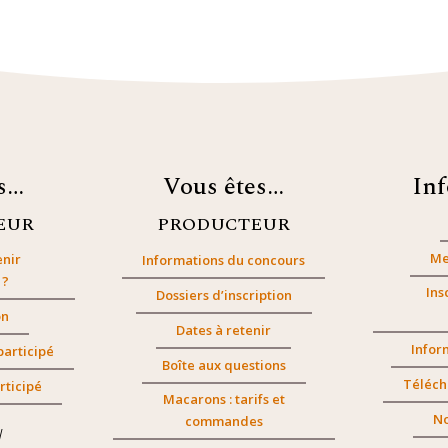
es…
Vous êtes…
In
EUR
PRODUCTEUR
Me
nir
Informations du concours
 ?
Ins
Dossiers d’inscription
on
Dates à retenir
Infor
participé
Boîte aux questions
Téléch
rticipé
Macarons : tarifs et
No
commandes
/