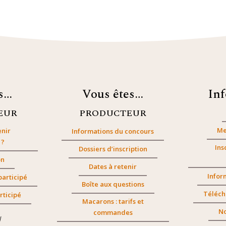
es…
Vous êtes…
In
EUR
PRODUCTEUR
Me
nir
Informations du concours
 ?
Ins
Dossiers d’inscription
on
Dates à retenir
Infor
participé
Boîte aux questions
Téléch
rticipé
Macarons : tarifs et
No
commandes
/