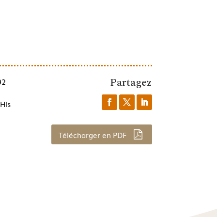
Partagez
92
Hls
Télécharger en PDF