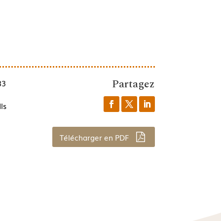
Partagez
83
ls
Télécharger en PDF