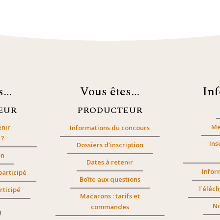
es…
Vous êtes…
In
EUR
PRODUCTEUR
Me
nir
Informations du concours
 ?
Ins
Dossiers d’inscription
on
Dates à retenir
Infor
participé
Boîte aux questions
Téléch
rticipé
Macarons : tarifs et
No
commandes
/