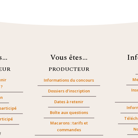
es…
Vous êtes…
In
EUR
PRODUCTEUR
Me
nir
Informations du concours
 ?
Ins
Dossiers d’inscription
on
Dates à retenir
Infor
participé
Boîte aux questions
Téléch
rticipé
Macarons : tarifs et
No
commandes
/