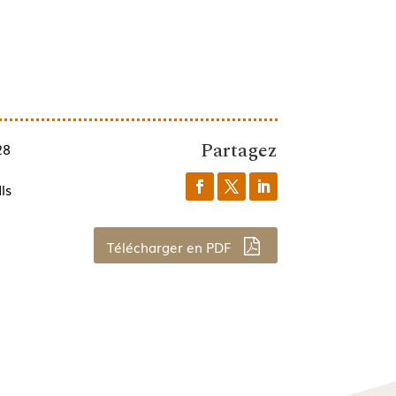
Partagez
28
ls
Télécharger en PDF