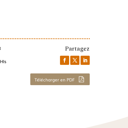
Partagez
8
Hls
Télécharger en PDF