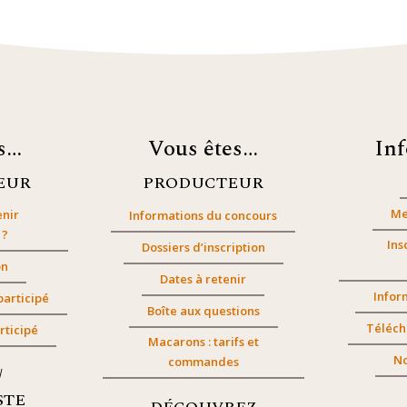
es…
Vous êtes…
In
EUR
PRODUCTEUR
Me
nir
Informations du concours
 ?
Ins
Dossiers d’inscription
on
Dates à retenir
Infor
participé
Boîte aux questions
Téléch
rticipé
Macarons : tarifs et
No
commandes
/
STE