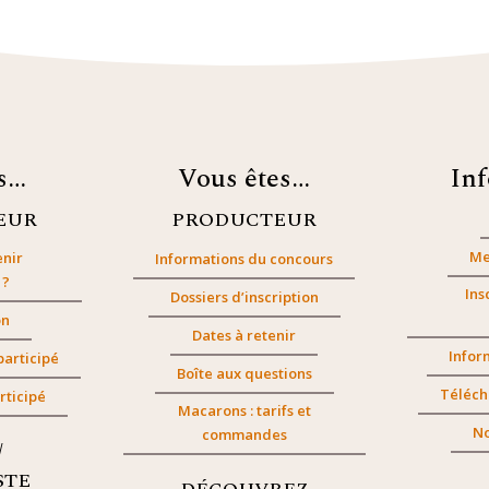
es…
Vous êtes…
In
EUR
PRODUCTEUR
Me
nir
Informations du concours
 ?
Ins
Dossiers d’inscription
on
Dates à retenir
Infor
participé
Boîte aux questions
Téléch
rticipé
Macarons : tarifs et
No
commandes
/
STE