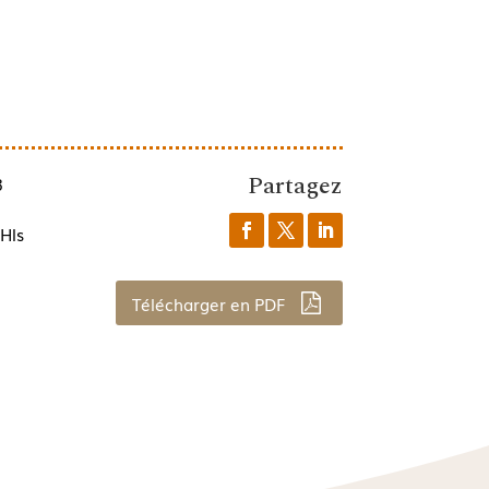
Partagez
3
Hls
Télécharger en PDF