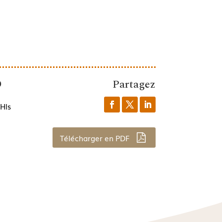
Partagez
9
Hls
Télécharger en PDF