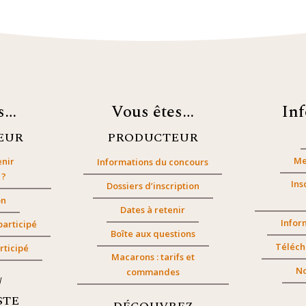
es…
Vous êtes…
In
EUR
PRODUCTEUR
Me
nir
Informations du concours
 ?
Ins
Dossiers d’inscription
on
Dates à retenir
Infor
participé
Boîte aux questions
Téléch
rticipé
Macarons : tarifs et
No
commandes
/
STE