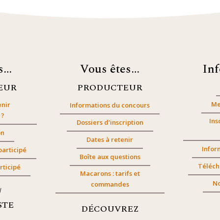
es…
Vous êtes…
In
EUR
PRODUCTEUR
Me
nir
Informations du concours
 ?
Ins
Dossiers d’inscription
on
Dates à retenir
Infor
participé
Boîte aux questions
Téléch
rticipé
Macarons : tarifs et
No
commandes
/
STE
DÉCOUVREZ