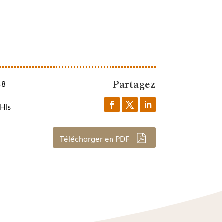
Partagez
48
Hls
Télécharger en PDF