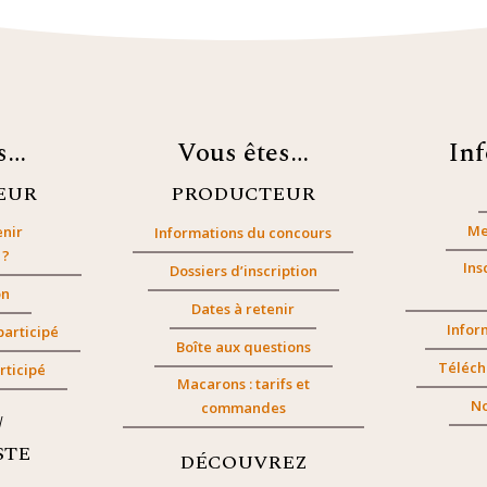
es…
Vous êtes…
In
EUR
PRODUCTEUR
Me
nir
Informations du concours
 ?
Ins
Dossiers d’inscription
on
Dates à retenir
Infor
participé
Boîte aux questions
Téléch
rticipé
Macarons : tarifs et
No
commandes
/
STE
DÉCOUVREZ