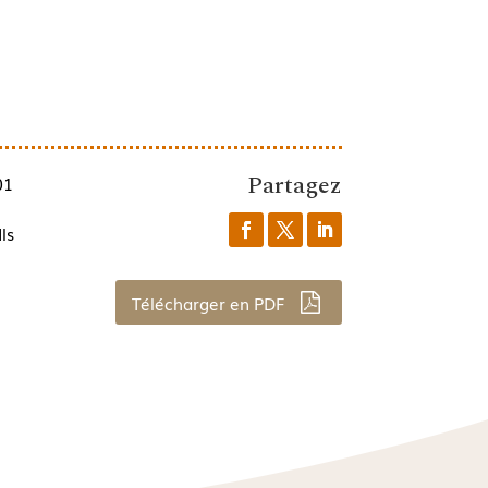
Partagez
01
ls
Télécharger en PDF