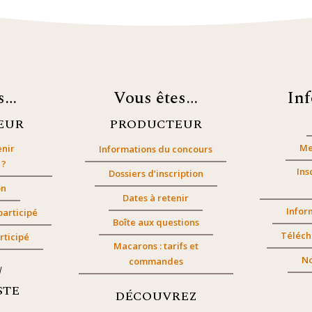
es…
Vous êtes…
In
EUR
PRODUCTEUR
Me
nir
Informations du concours
 ?
Ins
Dossiers d’inscription
on
Dates à retenir
Infor
participé
Boîte aux questions
Téléch
rticipé
Macarons : tarifs et
No
commandes
/
STE
DÉCOUVREZ