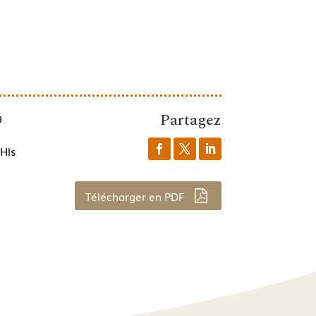
Partagez
9
Hls
Télécharger en PDF