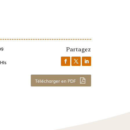
Partagez
99
Hls
Télécharger en PDF