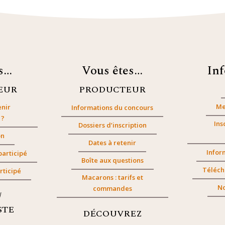
es…
Vous êtes…
In
EUR
PRODUCTEUR
Me
nir
Informations du concours
 ?
Ins
Dossiers d’inscription
on
Dates à retenir
Infor
participé
Boîte aux questions
Téléch
rticipé
Macarons : tarifs et
No
commandes
/
STE
DÉCOUVREZ