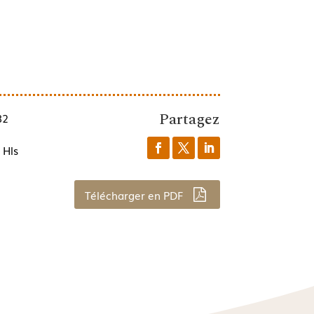
Partagez
82
 Hls
Télécharger en PDF