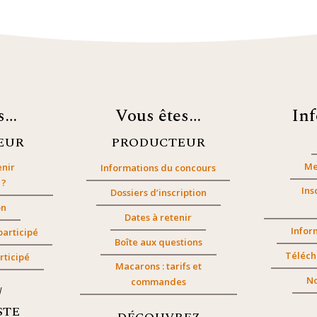
es…
Vous êtes…
In
EUR
PRODUCTEUR
Me
nir
Informations du concours
 ?
Ins
Dossiers d’inscription
on
Dates à retenir
Infor
participé
Boîte aux questions
Téléch
rticipé
Macarons : tarifs et
No
commandes
/
STE