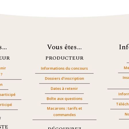
es…
Vous êtes…
In
EUR
PRODUCTEUR
Me
nir
Informations du concours
 ?
Ins
Dossiers d’inscription
on
Dates à retenir
Infor
participé
Boîte aux questions
Téléch
rticipé
Macarons : tarifs et
No
commandes
/
STE