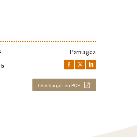
Partagez
8
ls
Télécharger en PDF