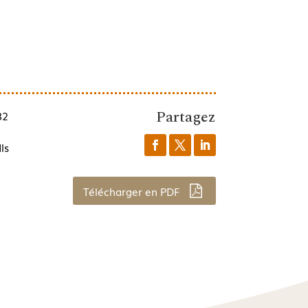
Partagez
82
ls
Télécharger en PDF