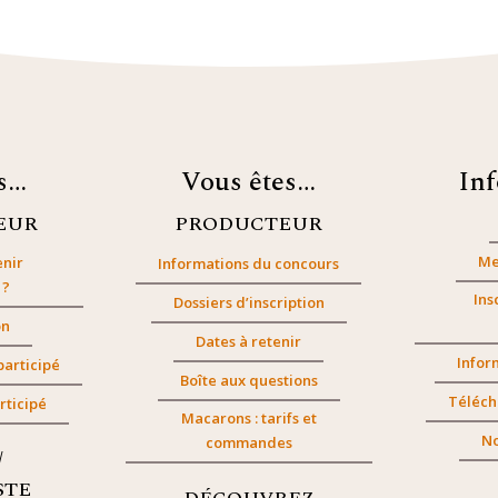
es…
Vous êtes…
In
EUR
PRODUCTEUR
Me
nir
Informations du concours
 ?
Ins
Dossiers d’inscription
on
Dates à retenir
Infor
participé
Boîte aux questions
Téléch
rticipé
Macarons : tarifs et
No
commandes
/
STE