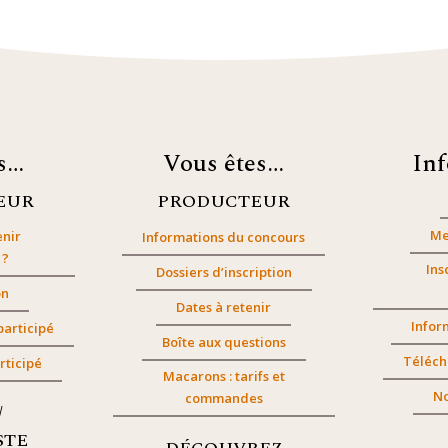
es…
Vous êtes…
In
EUR
PRODUCTEUR
Me
nir
Informations du concours
 ?
Ins
Dossiers d’inscription
on
Dates à retenir
Infor
participé
Boîte aux questions
Téléch
rticipé
Macarons : tarifs et
No
commandes
/
STE