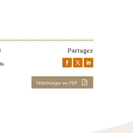
Partagez
3
ls
Télécharger en PDF