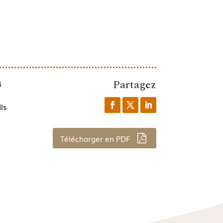
Partagez
4
ls
Télécharger en PDF