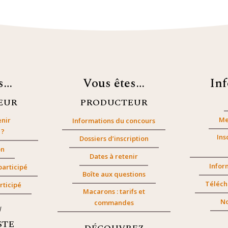
es…
Vous êtes…
In
EUR
PRODUCTEUR
Me
nir
Informations du concours
 ?
Ins
Dossiers d’inscription
on
Dates à retenir
Infor
participé
Boîte aux questions
Téléch
rticipé
Macarons : tarifs et
No
commandes
/
STE