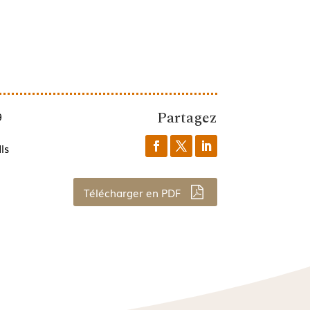
Partagez
9
ls
Télécharger en PDF