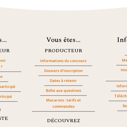
es…
Vous êtes…
In
EUR
PRODUCTEUR
Me
nir
Informations du concours
 ?
Ins
Dossiers d’inscription
on
Dates à retenir
Infor
participé
Boîte aux questions
Téléch
rticipé
Macarons : tarifs et
No
commandes
/
STE
DÉCOUVREZ