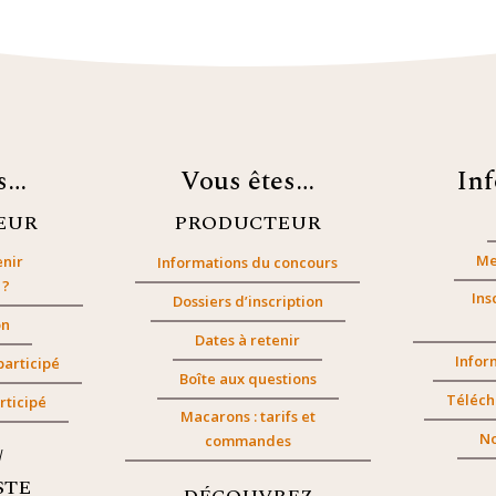
es…
Vous êtes…
In
EUR
PRODUCTEUR
Me
nir
Informations du concours
 ?
Ins
Dossiers d’inscription
on
Dates à retenir
Infor
participé
Boîte aux questions
Téléch
rticipé
Macarons : tarifs et
No
commandes
/
STE