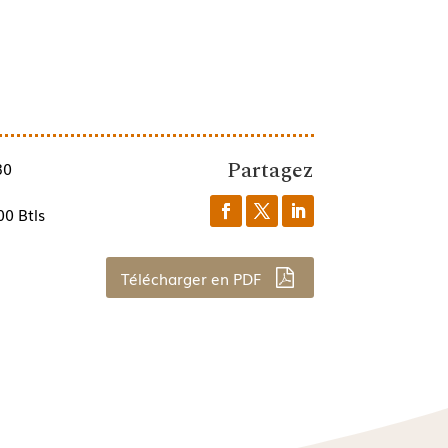
Partagez
30
0 Btls
Télécharger en PDF