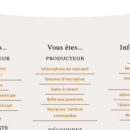
es…
Vous êtes…
In
EUR
PRODUCTEUR
Me
nir
Informations du concours
 ?
Ins
Dossiers d’inscription
on
Dates à retenir
Infor
participé
Boîte aux questions
Téléch
rticipé
Macarons : tarifs et
No
commandes
/
STE