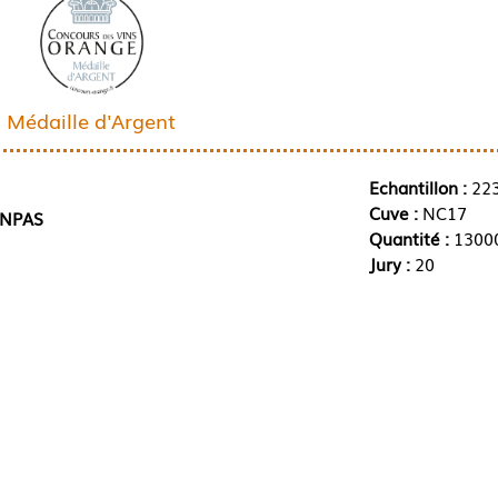
Médaille d'Argent
Echantillon :
22
Cuve :
NC17
ONPAS
Quantité :
13000
Jury :
20