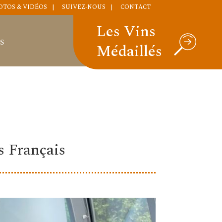
OTOS & VIDÉOS
SUIVEZ-NOUS
CONTACT
Les Vins
S
Médaillés
s Français